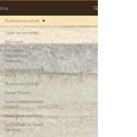
Blog
Musikwissenschaft
Todas las entradas
Alte musik
Australian
Brandenburg
Orchestra
hochschule für musik
leipzig
Musikwissenschaft
Daniel Pinteño
hochschule für musik
munich
staatsoper münchen
hochschule für musik
hamburg