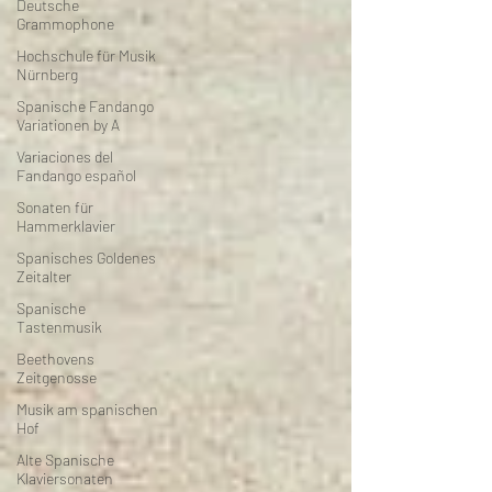
Deutsche
Grammophone
Hochschule für Musik
Nürnberg
Spanische Fandango
Variationen by A
Variaciones del
Fandango español
Sonaten für
Hammerklavier
Spanisches Goldenes
Zeitalter
Spanische
Tastenmusik
Beethovens
Zeitgenosse
Musik am spanischen
Hof
Alte Spanische
Klaviersonaten