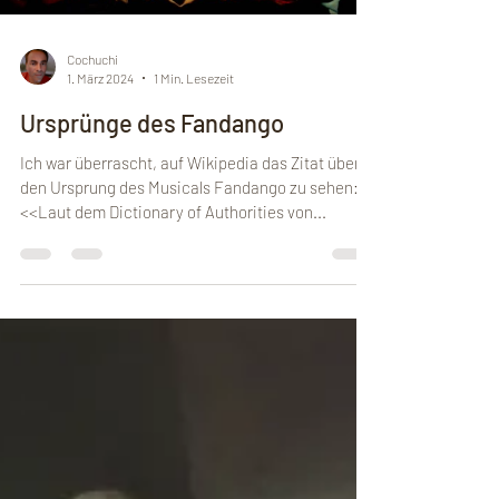
Load video
Cochuchi
1. März 2024
1 Min. Lesezeit
Ursprünge des Fandango
Ich war überrascht, auf Wikipedia das Zitat über
den Ursprung des Musicals Fandango zu sehen:
<<Laut dem Dictionary of Authorities von...