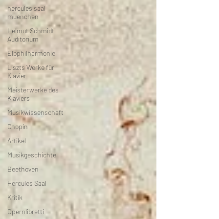
hercules saal
muenchen
Helmut Schmidt
Auditorium
Elbphilharmonie
Liszts Werke für
Klavier
Meisterwerke des
Klaviers
Musikwissenschaft
Chopin
Artikel
Musikgeschichte
Beethoven
Hercules Saal
Kritik
Opernlibretti