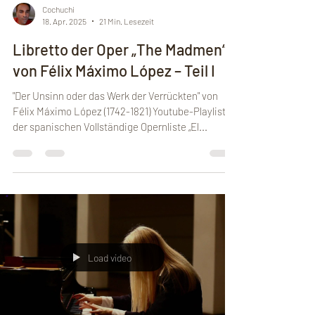
Cochuchi
18. Apr. 2025
21 Min. Lesezeit
Libretto der Oper „The Madmen“
von Félix Máximo López – Teil I
"Der Unsinn oder das Werk der Verrückten" von
Félix Máximo López (1742-1821) Youtube-Playlist
der spanischen Vollständige Opernliste „El...