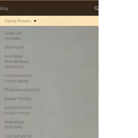
Blog
Daniel Pinteño
Todas las
entradas
Alte musik
Australian
Brandenburg
Orchestra
hochschule für
musik leipzig
Musikwissenschaft
Daniel Pinteño
hochschule für
musik munich
staatsoper
münchen
hochschule für