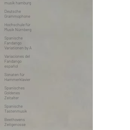
musik hamburg
Deutsche
Grammophone
Hochschule für
Musik Nürnberg
Spanische
Fandango
Variationen by A
Variaciones del
Fandango
español
Sonaten für
Hammerklavier
Spanisches
Goldenes
Zeitalter
Spanische
Tastenmusik
Beethovens
Zeitgenosse