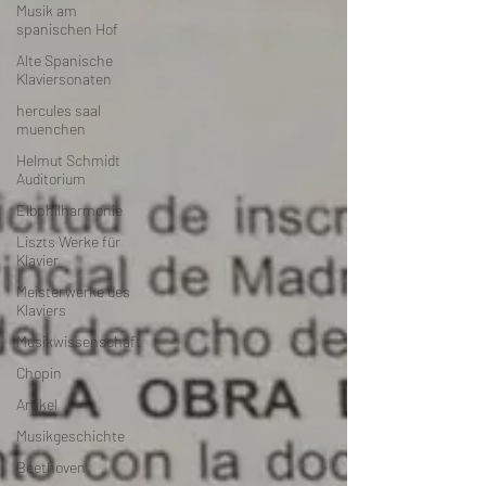
Musik am
spanischen Hof
Alte Spanische
Klaviersonaten
hercules saal
muenchen
Helmut Schmidt
Auditorium
Elbphilharmonie
Liszts Werke für
Klavier
Meisterwerke des
Klaviers
Musikwissenschaft
Chopin
Artikel
Musikgeschichte
Beethoven