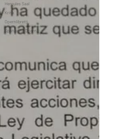
Hercules Saal
Kritik
Opernlibretti
Spanische Opern