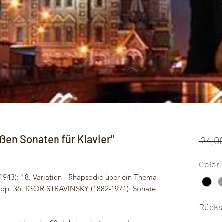
oßen Sonaten für Klavier"
 24,0
Color
): 18. Variation - Rhapsodie über ein Thema
l op. 36. IGOR STRAVINSKY (1882-1971): Sonate
Rücks