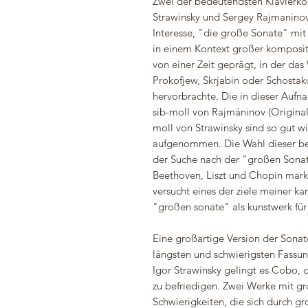
Zwei der bedeutendsten Klavierko
Strawinsky und Sergey Rajmaninov
Interesse, "die große Sonate" mi
in einem Kontext großer komposito
von einer Zeit geprägt, in der da
Prokofjew, Skrjabin oder Schostak
hervorbrachte. Die in dieser Aufn
sib-moll von Rajmáninov (Original
moll von Strawinsky sind so gut w
aufgenommen. Die Wahl dieser bei
der Suche nach der "großen Sonat
Beethoven, Liszt und Chopin marki
versucht eines der ziele meiner ka
"großen sonate" als kunstwerk für 
Eine großartige Version der Sonate
längsten und schwierigsten Fassun
Igor Strawinsky gelingt es Cobo, 
zu befriedigen. Zwei Werke mit gr
Schwierigkeiten, die sich durch gro