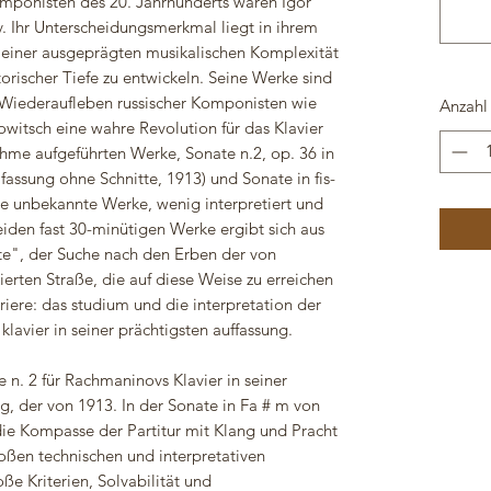
mponisten des 20. Jahrhunderts waren Igor
. Ihr Unterscheidungsmerkmal liegt in ihrem
t einer ausgeprägten musikalischen Komplexität
rischer Tiefe zu entwickeln. Seine Werke sind
s Wiederaufleben russischer Komponisten wie
Anzahl
owitsch eine wahre Revolution für das Klavier
ahme aufgeführten Werke, Sonate n.2, op. 36 in
fassung ohne Schnitte, 1913) und Sonate in fis-
ie unbekannte Werke, wenig interpretiert und
den fast 30-minütigen Werke ergibt sich aus
e", der Suche nach den Erben der von
erten Straße, die auf diese Weise zu erreichen
rriere: das studium und die interpretation der
klavier in seiner prächtigsten auffassung.
 n. 2 für Rachmaninovs Klavier in seiner
g, der von 1913. In der Sonate in Fa # m von
die Kompasse der Partitur mit Klang und Pracht
oßen technischen und interpretativen
ße Kriterien, Solvabilität und