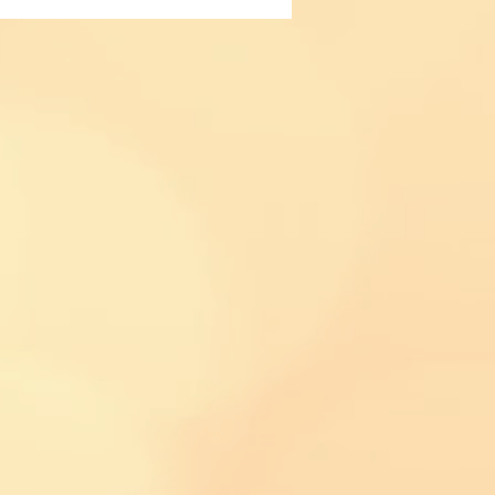
zts Werke für Klavier
eschichte