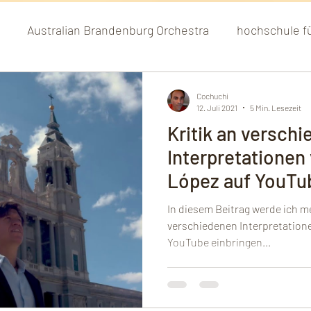
Australian Brandenburg Orchestra
hochschule fü
el Pinteño
hochschule für musik munich
staatso
Cochuchi
12. Juli 2021
5 Min. Lesezeit
Kritik an versch
rg
Deutsche Grammophone
Hochschule für Mus
Interpretationen
López auf YouTu
nen by A
Variaciones del Fandango español
In diesem Beitrag werde ich m
verschiedenen Interpretation
YouTube einbringen...
Spanisches Goldenes Zeitalter
Spanische Tasten
Musik am spanischen Hof
Alte Spanische Klavierso