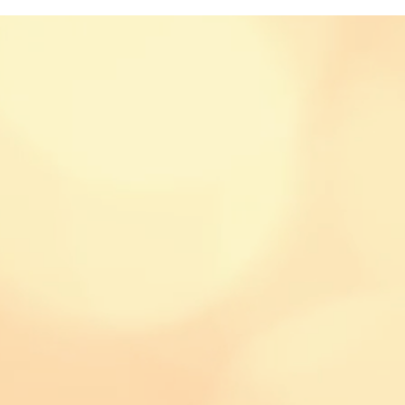
Helmut Schmidt Auditorium
Elbphilharmonie
Lis
Musikwissenschaft
Chopin
Artikel
Musikg
l
Kritik