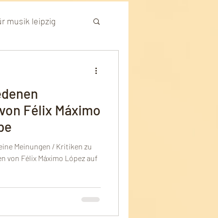
r musik leipzig
per münchen
iedenen
ik Nürnberg
 von Félix Máximo
be
eine Meinungen / Kritiken zu
en von Félix Máximo López auf
musik
naten