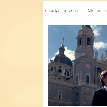
Todas las entradas
Alte musik
Musikwissenschaft
Dani
hochschule für musik hambu
Spanische Fandango Variatio
Sonaten für Hammerklavier
Beethovens Zeitgenosse